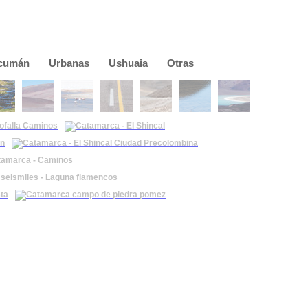
cumán
Urbanas
Ushuaia
Otras