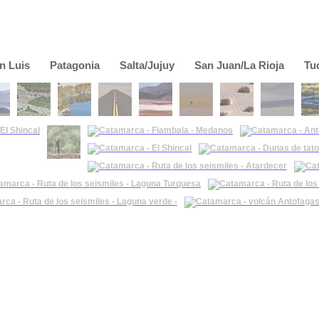
n Luis
Patagonia
Salta/Jujuy
San Juan/La Rioja
Tu